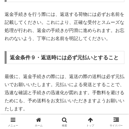
返金手続きを行う際には、返送する荷物には必ずお名前を
記載してください。これにより、正確な受付とスムーズな
処理が行われ、返金の手続きが円滑に進められます。お忘
れのないよう、丁寧にお名前を明記してください。
返金条件９・返送時には必ず元払いとすること
最後に、返金手続きの際には、返送の際の送料は必ず元払
いでお願いいたします。元払いによる発送とすることで、
迅速な確認と手続きの迅速化が図れます。手数料を避ける
ためにも、予め送料をお支払いいただきますようお願いい
たします。
以上が、チャップアップの定期コースの解約と返金保証の
メニュー
ホーム
検索
トップ
サイドバー